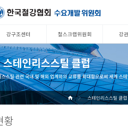
강구조센터
철스크랩위원회
강
제품소개
제품소개
제품 
스테인리스스틸 클럽
회원사
회원사
회원사
강구조센터
철스크랩위원회
협의회
스스틸 관련 국내 및 해외 업계와의 교류를 확대함으로써 세계 스테
알림/자료
알림/자료
공지/
사진/영상
사진/영상
기술자
스테인리스스틸 클럽
사진/
현황