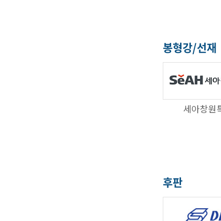
봉형강/선재
세아창원
후판