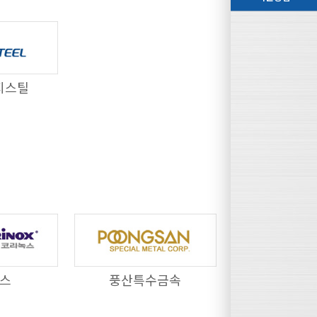
지스틸
스
풍산특수금속