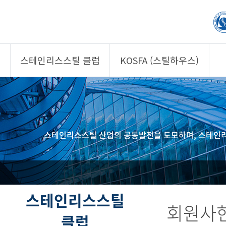
스테인리스스틸 클럽
KOSFA (스틸하우스)
제품소개
제품소개
회원사
회원사
클럽 소개
KOSFA
스테인리스스틸 산업의 공동발전을 도모하며, 스테인리
정보/자문
알림/자료
사진/영상
사진/영상
제품 기획안 상시
공모
스테인리스스틸
회원사
클럽