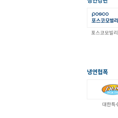
포스코모빌리
냉연협폭
대한특