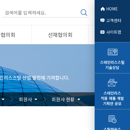
HOME
고객센터
사이트맵
관협의회
선재협의회
소개
제품소개
회원사
스테인리스스틸
기술상담
 소개
선재협의회
인리스스틸 산업 발전에 기여합니다.
자료
알림/자료
문
사진/영상
스테인리스
적용 제품 개발
회원사
회원사 현황
영상
기획안 공모
스틸하우스