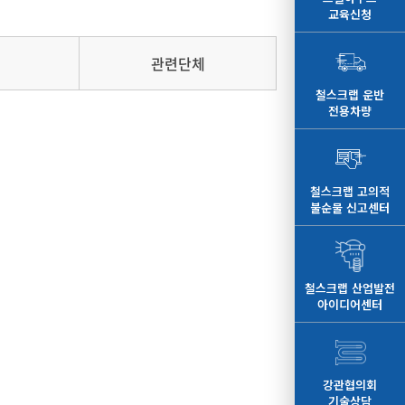
교육신청
관련단체
철스크랩 운반
전용차량
철스크랩 고의적
불순물 신고센터
철스크랩 산업발전
아이디어센터
강관협의회
기술상담