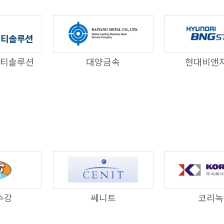
티솔루션
대양금속
현대비앤
수강
쎄니트
코리녹