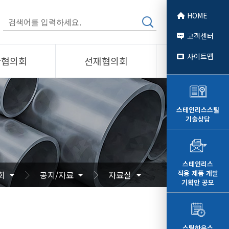
HOME
고객센터
사이트맵
관협의회
선재협의회
소개
제품소개
회원사
스테인리스스틸
기술상담
 소개
선재협의회
자료
알림/자료
문
사진/영상
스테인리스
적용 제품 개발
회
공지/자료
자료실
영상
기획안 공모
스틸하우스