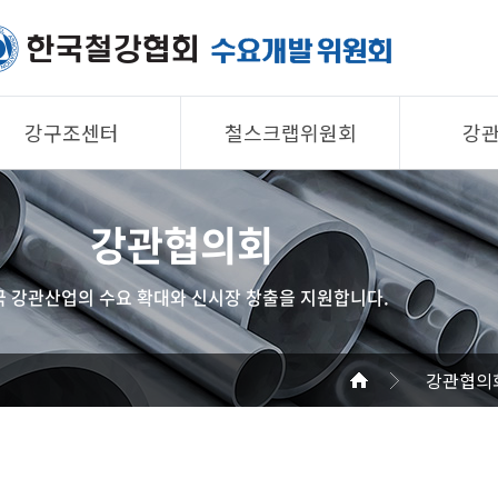
강구조센터
철스크랩위원회
강
제품소개
제품소개
제품 
강관협의회
회원사
회원사
회원사
강구조센터
철스크랩위원회
협의회
국 강관산업의 수요 확대와 신시장 창출을 지원합니다.
알림/자료
알림/자료
공지/
사진/영상
사진/영상
기술자
강관협의
사진/