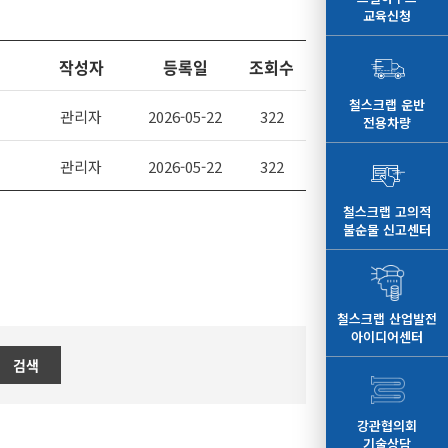
교육신청
작성자
등록일
조회수
철스크랩 운반
관리자
2026-05-22
322
전용차량
관리자
2026-05-22
322
철스크랩 고의적
불순물 신고센터
철스크랩 산업발전
아이디어센터
검색
강관협의회
기술상담