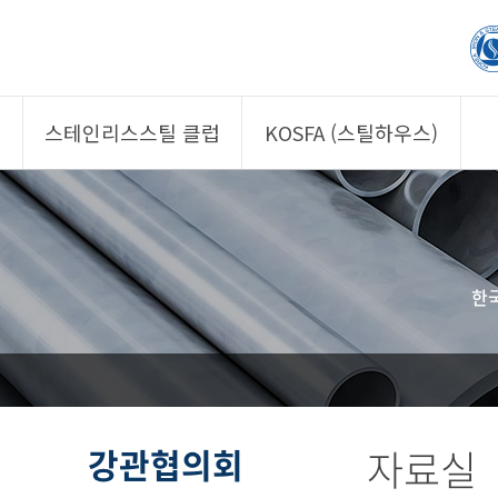
스테인리스스틸 클럽
KOSFA (스틸하우스)
제품소개
제품소개
회원사
회원사
클럽 소개
KOSFA
한
정보/자문
알림/자료
사진/영상
사진/영상
제품 기획안 상시
공모
강관협의회
자료실