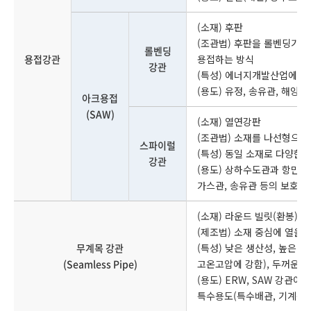
(소재) 후판
(조관법) 후판을 롤벤딩기를
롤벤딩
용접강관
용접하는 방식
강관
(특성) 에너지개발산업에서 
(용도) 유정, 송유관, 해양
아크용접
(SAW)
(소재) 열연강판
(조관법) 소재를 나선형으로
스파이럴
(특성) 동일 소재로 다양한
강관
(용도) 상하수도관과 항만, 
가스관, 송유관 등의 보호용
(소재) 라운드 빌릿(환봉)
(제조법) 소재 중심에 열을 
무계목 강관
(특성) 낮은 생산성, 높은 
(Seamless Pipe)
고온고압에 강함), 두꺼운 
(용도) ERW, SAW 강관
특수용도(특수배관, 기계구조