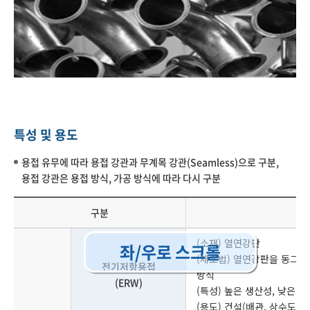
특성 및 용도
용접 유무에 따라 용접 강관과 무계목 강관(Seamless)으로 구분,
용접 강관은 용접 방식, 가공 방식에 따라 다시 구분
구분
(소재) 열연강판
좌/우로 스크롤
(제조법) 열연강판을 동그랗
전기저항용접
방식
(ERW)
(특성) 높은 생산성, 낮은 가
(용도) 건설(배관, 상수도관