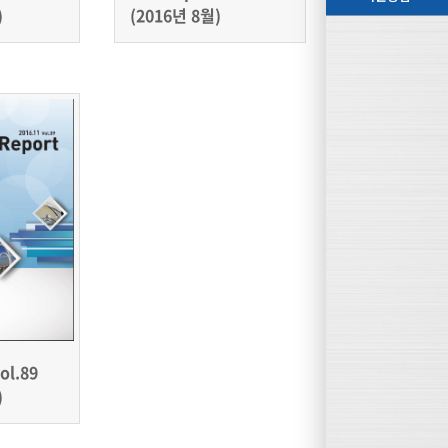
)
(2016년 8월)
ol.89
)