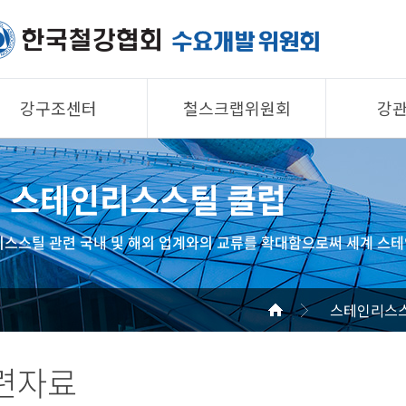
강구조센터
철스크랩위원회
강
제품소개
제품소개
제품 
스테인리스스틸 클럽
회원사
회원사
회원사
강구조센터
철스크랩위원회
협의회
스스틸 관련 국내 및 해외 업계와의 교류를 확대함으로써 세계 스테
알림/자료
알림/자료
공지/
사진/영상
사진/영상
기술자
스테인리스스
사진/
관련자료