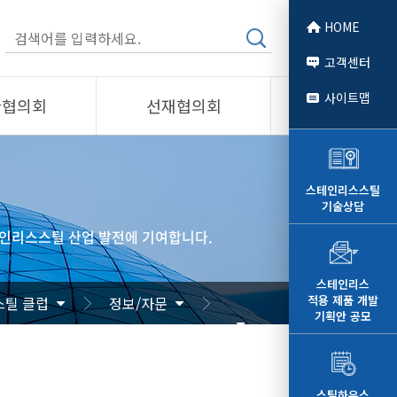
HOME
고객센터
사이트맵
관협의회
선재협의회
소개
제품소개
회원사
스테인리스스틸
기술상담
 소개
선재협의회
인리스스틸 산업 발전에 기여합니다.
자료
알림/자료
문
사진/영상
스테인리스
적용 제품 개발
틸 클럽
정보/자문
영상
기획안 공모
스틸하우스