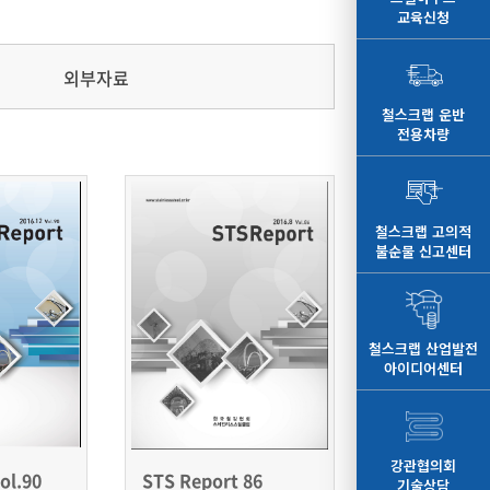
교육신청
외부자료
철스크랩 운반
전용차량
철스크랩 고의적
불순물 신고센터
철스크랩 산업발전
아이디어센터
강관협의회
ol.90
STS Report 86
기술상담