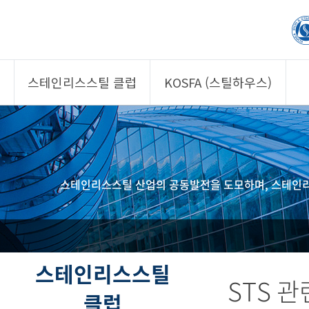
스테인리스스틸 클럽
KOSFA (스틸하우스)
제품소개
제품소개
회원사
회원사
클럽 소개
KOSFA
스테인리스스틸 산업의 공동발전을 도모하며, 스테인리
정보/자문
알림/자료
사진/영상
사진/영상
제품 기획안 상시
공모
스테인리스스틸
STS 
클럽